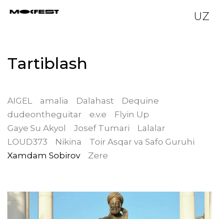
UZ
Tartiblash
AIGEL
amalia
Dalahast
Dequine
dudeontheguitar
e.v.e
Flyin Up
Gaye Su Akyol
Josef Tumari
Lalalar
LOUD373
Nikina
Toir Asqar va Safo Guruhi
Xamdam Sobirov
Zere