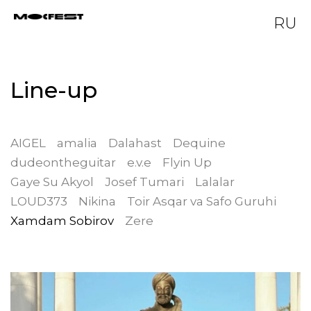
RU
Line-up
AIGEL
amalia
Dalahast
Dequine
dudeontheguitar
e.v.e
Flyin Up
Gaye Su Akyol
Josef Tumari
Lalalar
LOUD373
Nikina
Toir Asqar va Safo Guruhi
Xamdam Sobirov
Zere