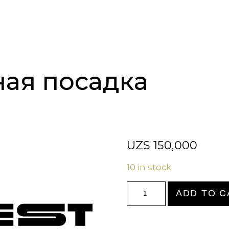
ная посадка
UZS
150,000
10 in stock
Билет
ADD TO C
свободная
посадка
quantity