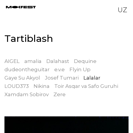
UZ
Tartiblash
AIGEL
amalia
Dalahast
Dequine
dudeontheguitar
e.v.e
Flyin Up
Gaye Su Akyol
Josef Tumari
Lalalar
LOUD373
Nikina
Toir Asqar va Safo Guruhi
Xamdam Sobirov
Zere